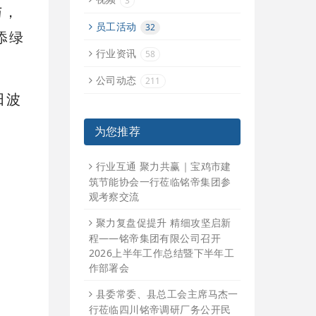
3
与，
员工活动
32
添绿
行业资讯
58
公司动态
211
田波
为您推荐
行业互通 聚力共赢｜宝鸡市建
筑节能协会一行莅临铭帝集团参
观考察交流
聚力复盘促提升 精细攻坚启新
程——铭帝集团有限公司召开
2026上半年工作总结暨下半年工
作部署会
县委常委、县总工会主席马杰一
行莅临四川铭帝调研厂务公开民