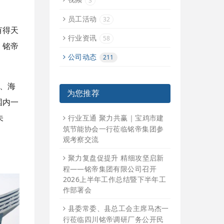
3
员工活动
32
有得天
行业资讯
58
，铭帝
公司动态
211
、海
为您推荐
国内一
行业互通 聚力共赢｜宝鸡市建
未
筑节能协会一行莅临铭帝集团参
观考察交流
聚力复盘促提升 精细攻坚启新
程——铭帝集团有限公司召开
2026上半年工作总结暨下半年工
作部署会
县委常委、县总工会主席马杰一
行莅临四川铭帝调研厂务公开民