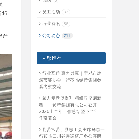
3
财、
员工活动
32
行
46
行业资讯
58
公司动态
211
窗产
为您推荐
行业互通 聚力共赢｜宝鸡市建
筑节能协会一行莅临铭帝集团参
观考察交流
聚力复盘促提升 精细攻坚启新
程——铭帝集团有限公司召开
2026上半年工作总结暨下半年工
作部署会
县委常委、县总工会主席马杰一
行莅临四川铭帝调研厂务公开民