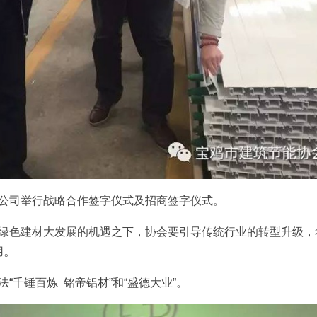
公司举行战略合作签字仪式及招商签字仪式。
绿色建材大发展的机遇之下，协会要引导传统行业的转型升级，
。
用
法
“
千锤百炼
铭帝铝材
”
和
“
盛德大业
”
。