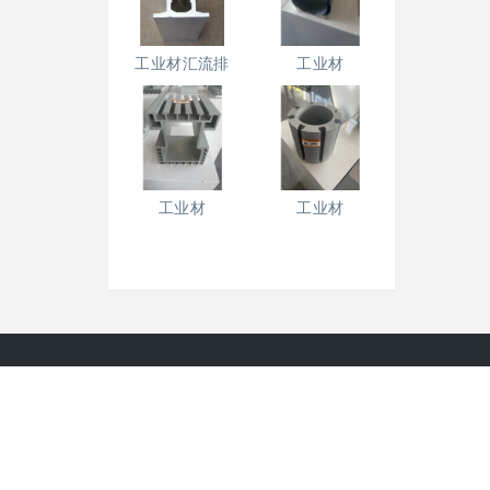
工业材汇流排
工业材
工业材
工业材
铭帝集团有限公司
地 址：中国.陕西.铜川市耀州区董家河工业园区
电 话： 0919-6982333
传 真： 0919-6986818