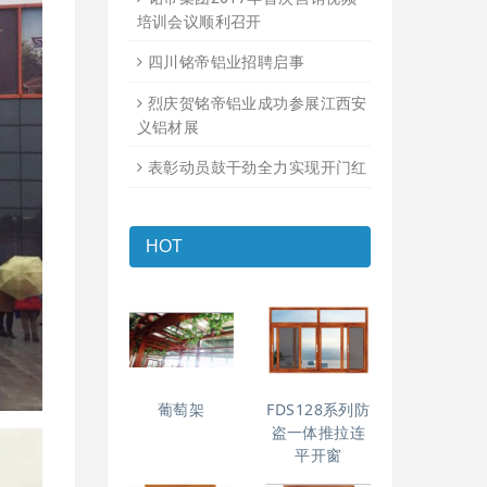
培训会议顺利召开
四川铭帝铝业招聘启事
烈庆贺铭帝铝业成功参展江西安
义铝材展
表彰动员鼓干劲全力实现开门红
HOT
葡萄架
FDS128系列防
盗一体推拉连
平开窗