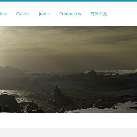
ts
Case
Join
Contact us
简体中文