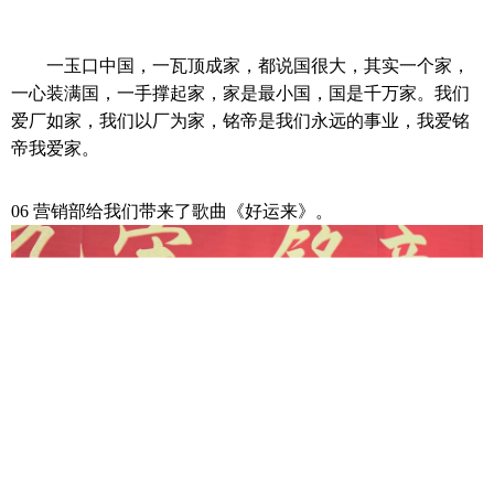
一玉口中国，一瓦顶成家，都说国很大，其实一个家，
一心装满国，一手撑起家，家是最小国，国是千万家。我们
爱厂如家，我们以厂为家，铭帝是我们永远的事业，我爱铭
帝我爱家。
06
营销部给我们带来了歌曲《好运来》。