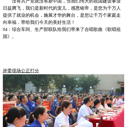
没有共产党就没有新中国，当我们伟大的祖国建设事业
日益腾飞，我们是新时代的宠儿，感恩铭帝，是您为千万人
提供了就业的机会，施展才华的舞台，是您让千万个家庭走
向幸福，带给我们今天的美好生活！
04：综合车间、生产部联队给我们带来了合唱歌曲《歌唱祖
国》。
评委现场公正打分