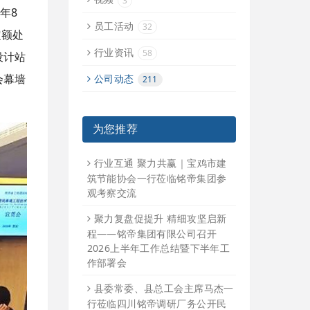
3
年8
员工活动
32
定额处
行业资讯
58
设计站
会幕墙
公司动态
211
为您推荐
行业互通 聚力共赢｜宝鸡市建
筑节能协会一行莅临铭帝集团参
观考察交流
聚力复盘促提升 精细攻坚启新
程——铭帝集团有限公司召开
2026上半年工作总结暨下半年工
作部署会
县委常委、县总工会主席马杰一
行莅临四川铭帝调研厂务公开民