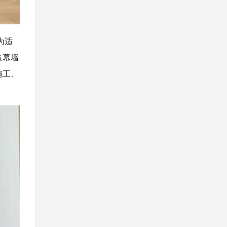
为适
筑幕墙
施工、