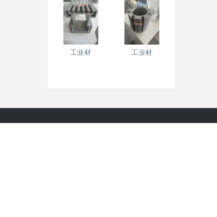
工业材
工业材
铭帝集团有限公司
地 址：中国.陕西.铜川市耀州区董家河工业园区
电 话： 0919-6982333
传 真： 0919-6986818
邮 编：727100