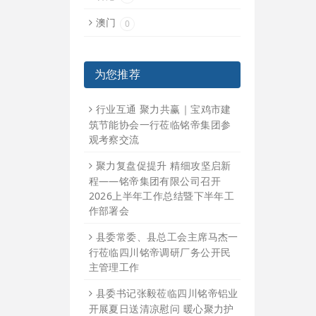
澳门
0
为您推荐
行业互通 聚力共赢｜宝鸡市建
筑节能协会一行莅临铭帝集团参
观考察交流
聚力复盘促提升 精细攻坚启新
程——铭帝集团有限公司召开
2026上半年工作总结暨下半年工
作部署会
县委常委、县总工会主席马杰一
行莅临四川铭帝调研厂务公开民
主管理工作
县委书记张毅莅临四川铭帝铝业
开展夏日送清凉慰问 暖心聚力护