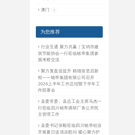
澳门
0
为您推荐
行业互通 聚力共赢｜宝鸡市建
筑节能协会一行莅临铭帝集团参
观考察交流
聚力复盘促提升 精细攻坚启新
程——铭帝集团有限公司召开
2026上半年工作总结暨下半年工
作部署会
县委常委、县总工会主席马杰一
行莅临四川铭帝调研厂务公开民
主管理工作
县委书记张毅莅临四川铭帝铝业
开展夏日送清凉慰问 暖心聚力护