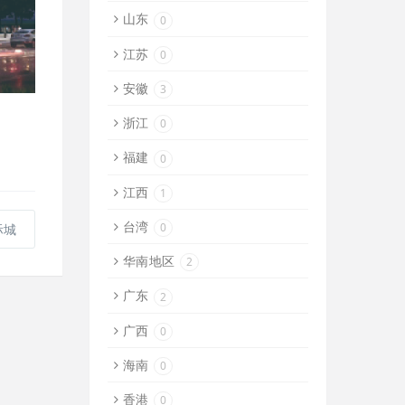
山东
0
江苏
0
安徽
3
浙江
0
福建
0
江西
1
台湾
0
际城
华南地区
2
广东
2
广西
0
海南
0
香港
0