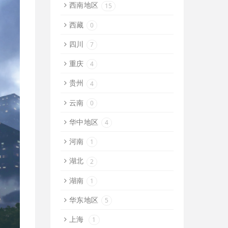
西南地区
15
西藏
0
四川
7
重庆
4
贵州
4
云南
0
华中地区
4
河南
1
湖北
2
湖南
1
华东地区
5
上海
1